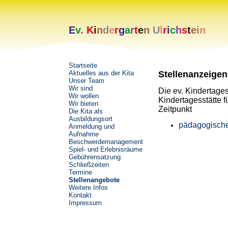
E
v
.
K
i
n
d
e
r
g
a
r
t
e
n
U
l
r
i
c
h
s
t
e
i
n
Startseite
Aktuelles aus der Kita
Stellenanzeigen
Unser Team
Wir sind
Die ev. Kindertagess
Wir wollen
Kindertagesstätte 
Wir bieten
Zeitpunkt
Die Kita als
Ausbildungsort
pädagogische
Anmeldung und
Aufnahme
Beschwerdemanagement
Spiel- und Erlebnisräume
Gebührensatzung
Schließzeiten
Termine
Stellenangebote
Weitere Infos
Kontakt
Impressum